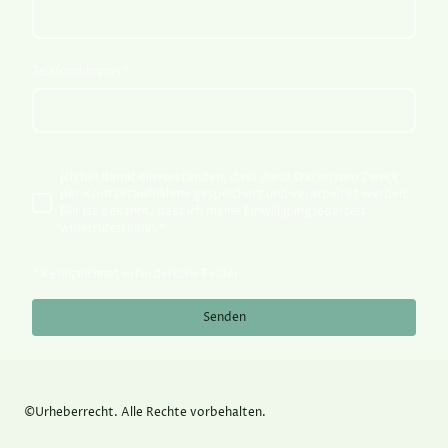
Telefonnummer
*
Ich bin damit einverstanden, dass diese Daten zum Zweck
der Kontaktaufnahme gespeichert und verarbeitet werden.
Mir ist bekannt, dass ich meine Einwilligung jederzeit
widerrufen kann.
*
* Kennzeichnet erforderliche Felder
Senden
©Urheberrecht. Alle Rechte vorbehalten.